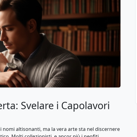
erta: Svelare i Capolavori
i nomi altisonanti, ma la vera arte sta nel discernere
ico. Molti collezionisti, e ancor più i neofiti,