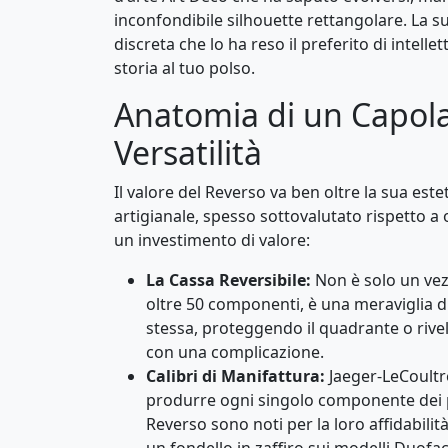
inconfondibile silhouette rettangolare. La su
discreta che lo ha reso il preferito di intellet
storia al tuo polso.
Anatomia di un Capola
Versatilità
Il valore del Reverso va ben oltre la sua est
artigianale, spesso sottovalutato rispetto a 
un investimento di valore:
La Cassa Reversibile:
Non è solo un vez
oltre 50 componenti, è una meraviglia di
stessa, proteggendo il quadrante o riv
con una complicazione.
Calibri di Manifattura:
Jaeger-LeCoultr
produrre ogni singolo componente dei pr
Reverso sono noti per la loro affidabilità
un fondello in zaffiro sui modelli Duofa