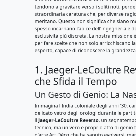
tendono a gravitare verso i soliti noti, perd
straordinaria caratura che, per diverse rag
meritano. Questo non significa che siano men
spesso incarnano l'apice dell'ingegneria e d
esclusività più discreta. La nostra missione 
per fare scelte che non solo arricchiscano l
esperto, capace di riconoscere la grandezza 
1. Jaeger-LeCoultre Re
che Sfida il Tempo
Un Gesto di Genio: La Nas
Immagina l'India coloniale degli anni '30, ca
delicato vetro degli orologi durante le parti
il
Jaeger-LeCoultre Reverso
, un segnatempo 
tecnico, ma un vero e proprio atto di genio
d'arte Art Déco che ha saputo evolversi, ma