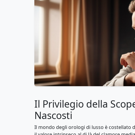
Il Privilegio della Scop
Nascosti
Il mondo degli orologi di lusso è costellato d
il valore intrinseco al di là del clamore mediat