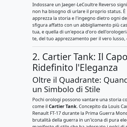
Indossare un Jaeger-LeCoultre Reverso signifi
non ha bisogno di urlare il proprio status. È l'
apprezza la storia e l'ingegno dietro ogni de
sfigura affatto con un abbigliamento più cas
tua, e quella di un'epoca d'oro dell'orologer
te, del tuo apprezzamento per il vero lusso, q
2. Cartier Tank: Il Ca
Ridefinito l'Eleganza
Oltre il Quadrante: Quan
un Simbolo di Stile
Pochi orologi possono vantare una storia cos
come il
Cartier Tank
. Concepito da Louis Cart
Renault FT-17 durante la Prima Guerra Mon
brutalità della guerra in un'icona di pura e
manifesto di stile che ha adornato i polsi d