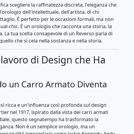
ca scegliere la raffinatezza discreta, l'eleganza che
orologio dell'intellettuale, dell'artista, di chi
ttaglio. È perfetto per le occasioni formali, ma non
ual-chic. È un orologio che racconta una storia, la
ia. La tua scelta consapevole di un Reverso parla di
uello che si cela nella sostanza e nella storia.
polavoro di Design che Ha
do un Carro Armato Diventa
ì ricca e un'influenza così profonda sul design
ier nel 1917, ispirato dalla vista dei carri armati
diale, questo segnatempo ha trasformato la
leganza. Non è un semplice orologio, ma un
i personalità leggendarie come Jackie Kennedy, Andy